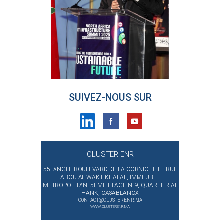
SUIVEZ-NOUS SUR
CLUSTER ENR
55, ANGLE BOULEVARD DE LA CORNICHE ET RUE
ABOU AL WAKT KHALAF, IMMEUBLE
METROPOLITAN, 5EME ÉTAGE N°9, QUARTIER AL
HANK, CASABLANCA
CONTACT@CLUSTERENR.MA
WWW.CLUSTERENR.MA