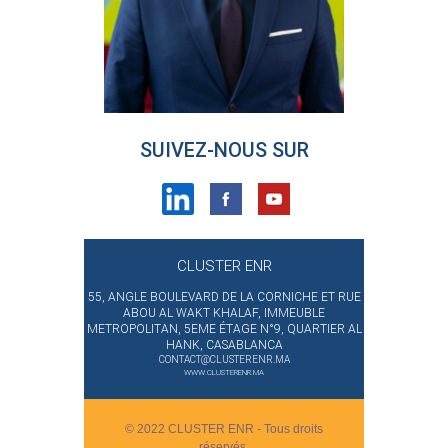
SUIVEZ-NOUS SUR
CLUSTER ENR
55, ANGLE BOULEVARD DE LA CORNICHE ET RUE
ABOU AL WAKT KHALAF, IMMEUBLE
METROPOLITAN, 5EME ÉTAGE N°9, QUARTIER AL
HANK, CASABLANCA
CONTACT@CLUSTERENR.MA
WWW.CLUSTERENR.MA
© 2022 CLUSTER ENR - Tous droits
réservés.