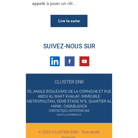
appelé à jouer un rôl...
Lire la suite
SUIVEZ-NOUS SUR
CLUSTER ENR
55, ANGLE BOULEVARD DE LA CORNICHE ET RUE
ABOU AL WAKT KHALAF, IMMEUBLE
METROPOLITAN, 5EME ÉTAGE N°9, QUARTIER AL
HANK, CASABLANCA
CONTACT@CLUSTERENR.MA
WWW.CLUSTERENR.MA
© 2022 CLUSTER ENR - Tous droits
réservés.