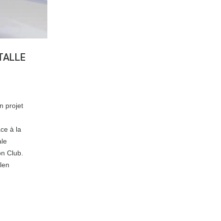
TALLE
n projet
ce à la
ale
on Club.
alen