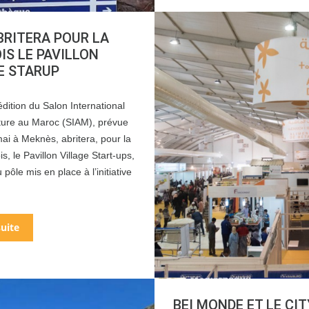
BRITERA POUR LA
IS LE PAVILLON
E STARUP
ition du Salon International
lture au Maroc (SIAM), prévue
ai à Meknès, abritera, pour la
s, le Pavillon Village Start-ups,
pôle mis en place à l’initiative
suite
BEI MONDE ET LE CIT