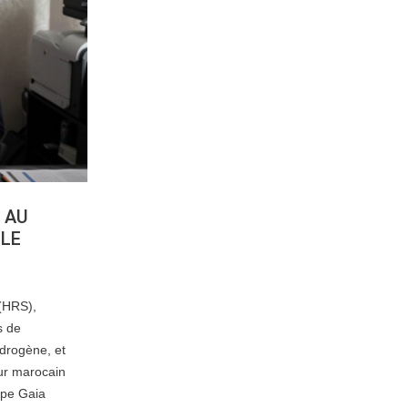
 AU
 LE
(HRS),
s de
ydrogène, et
ur marocain
upe Gaia