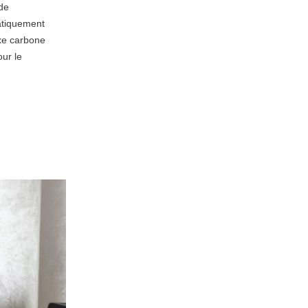
de
atiquement
xe carbone
our le