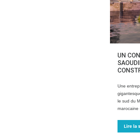
UN CO
SAOUDI
CONSTR
Une entrep
gigantesqu
le sud du 
marocaine 
Lire la 