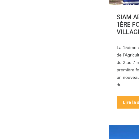
SIAM A
1ÈRE FO
VILLAG
La 15ème éd
de l’Agricu
du 2 au 7 m
première foi
un nouveau 
du
Lire la 