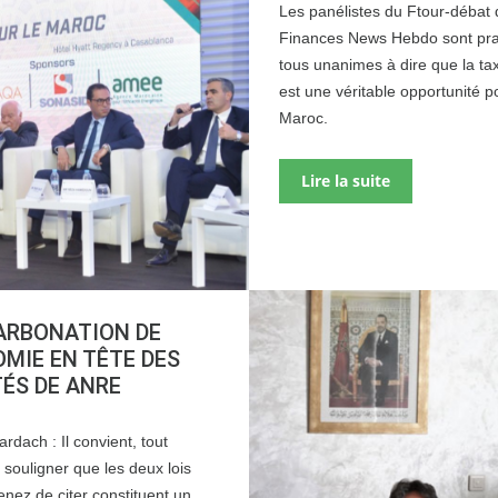
Les panélistes du Ftour-débat 
Finances News Hebdo sont pr
tous unanimes à dire que la ta
est une véritable opportunité p
Maroc.
Lire la suite
ARBONATION DE
OMIE EN TÊTE DES
TÉS DE ANRE
ardach : Il convient, tout
 souligner que les deux lois
nez de citer constituent un