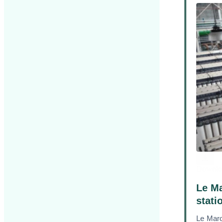
Downlo
Le Ma
stati
Le Maro