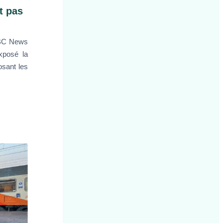
t pas
 BBC News
xposé la
osant les