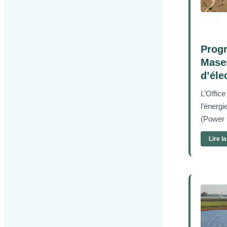
Downlo
Progr
Masen
d’éle
L’Office
l’énerg
(Power 
Lire l