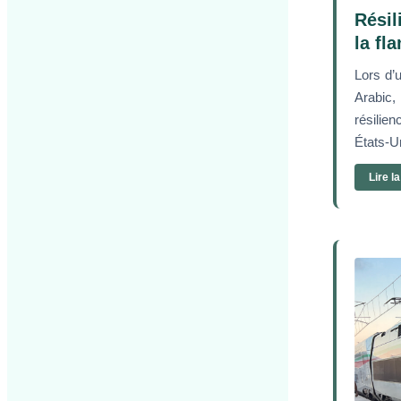
Résil
la fl
Lors d’
Arabic,
résilie
États-Un
Lire l