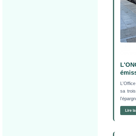
Downlo
L'ONC
émiss
L'Offic
sa troi
l'épargn
Lire l