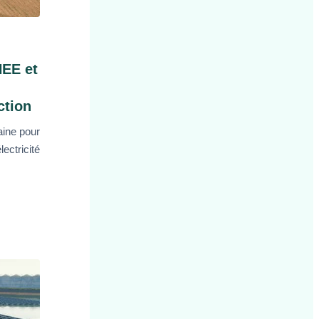
NEE et
ction
aine pour
ectricité