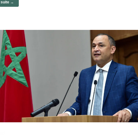
a suite →
ad