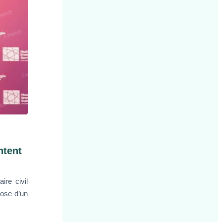
ntent
ire civil
pose d’un