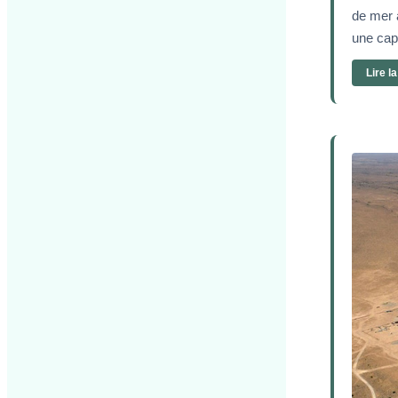
de mer a
une cap
Lire l