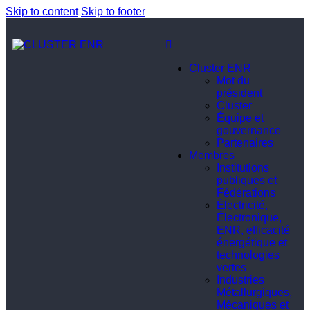
Skip to content
Skip to footer
Cluster ENR
Mot du
président
Cluster
Équipe et
gouvernance
Partenaires
Membres
Institutions
publiques et
Fédérations
Électricité,
Électronique,
ENR, efficacité
énergétique et
technologies
vertes
Industries
Métallurgiques,
Mécaniques et