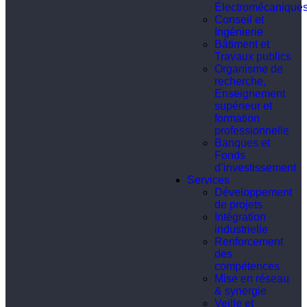
Électromécanique
Conseil et
Ingénierie
Bâtiment et
Travaux publics
Organisme de
recherche,
Enseignement
supérieur et
formation
professionnelle
Banques et
Fonds
d’investissement
Services
Développement
de projets
Intégration
industrielle
Renforcement
des
compétences
Mise en réseau
& synergie
Veille et