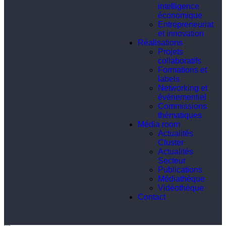
intelligence
économique
Entrepreneuriat
et innovation
Réalisations
Projets
collaboratifs
Formations et
labels
Networking et
événementiel
Commissions
thématiques
Média room
Actualités
Cluster
Actualités
Secteur
Publications
Médiathèque
Vidéothèque
Contact