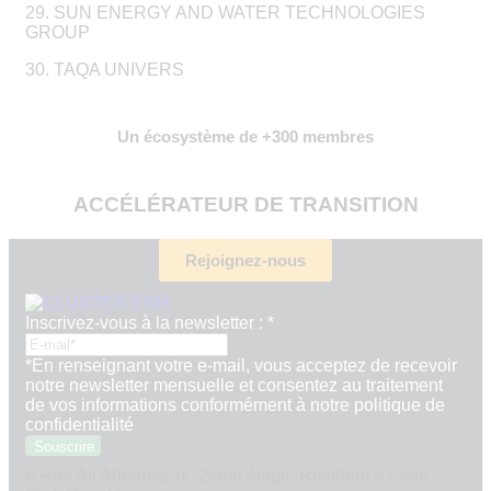
29. SUN ENERGY AND WATER TECHNOLOGIES
GROUP
30. TAQA UNIVERS
Un écosystème de +300 membres
ACCÉLÉRATEUR DE TRANSITION
Rejoignez-nous
newsletter
Inscrivez-vous à la newsletter :
*
la
Inscrivez-
*En renseignant votre e-mail, vous acceptez de recevoir
vous
notre newsletter mensuelle et consentez au traitement
de vos informations conformément à notre politique de
confidentialité
Souscrire
8 Rue Ali Abderrazak, 2ème étage, Résidence Plein