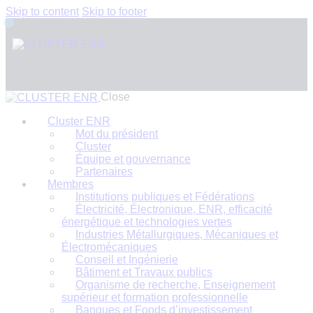
Skip to content
Skip to footer
Close
Cluster ENR
Mot du président
Cluster
Équipe et gouvernance
Partenaires
Membres
Institutions publiques et Fédérations
Électricité, Électronique, ENR, efficacité
énergétique et technologies vertes
Industries Métallurgiques, Mécaniques et
Électromécaniques
Conseil et Ingénierie
Bâtiment et Travaux publics
Organisme de recherche, Enseignement
supérieur et formation professionnelle
Banques et Fonds d’investissement