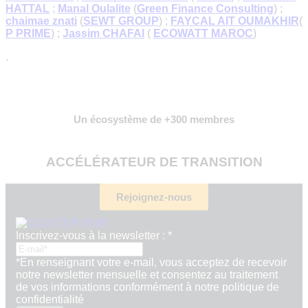
HATTAL
;
Manal Oulalite
(
Green Finance Consulting
) ;
chaimae znati
(
SEWT GROUP
) ;
FAYCAL AIT OUMAKHIR
(
P PRIME
) ;
Jassim CHAFAI
(
ECOWATT MAROC
)
.
Un écosystème de +300 membres
ACCÉLÉRATEUR DE TRANSITION
Rejoignez-nous
newsletter
Inscrivez-vous à la newsletter :
*
à
Inscrivez-
*En renseignant votre e-mail, vous acceptez de recevoir
vous
notre newsletter mensuelle et consentez au traitement
de vos informations conformément à notre politique de
confidentialité