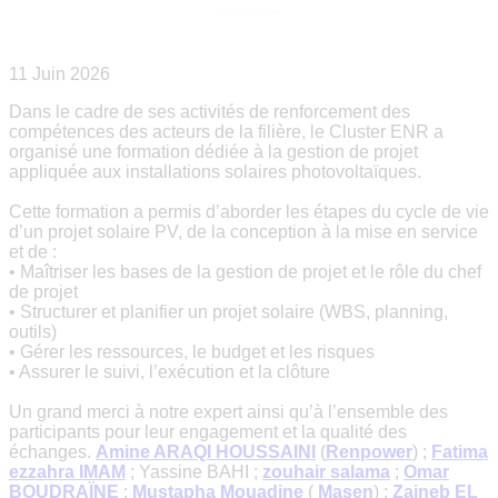
11 Juin 2026
Dans le cadre de ses activités de renforcement des
compétences des acteurs de la filière, le Cluster ENR a
organisé une formation dédiée à la gestion de projet
appliquée aux installations solaires photovoltaïques.
Cette formation a permis d’aborder les étapes du cycle de vie
d’un projet solaire PV, de la conception à la mise en service
et de :
• Maîtriser les bases de la gestion de projet et le rôle du chef
de projet
• Structurer et planifier un projet solaire (WBS, planning,
outils)
• Gérer les ressources, le budget et les risques
• Assurer le suivi, l’exécution et la clôture
Un grand merci à notre expert ainsi qu’à l’ensemble des
participants pour leur engagement et la qualité des
échanges.
Amine ARAQI HOUSSAINI
(
Renpower
) ;
Fatima
ezzahra IMAM
; Yassine BAHI ;
zouhair salama
;
Omar
BOUDRAÏNE
;
Mustapha Mouadine
(
Masen
) ;
Zaineb EL