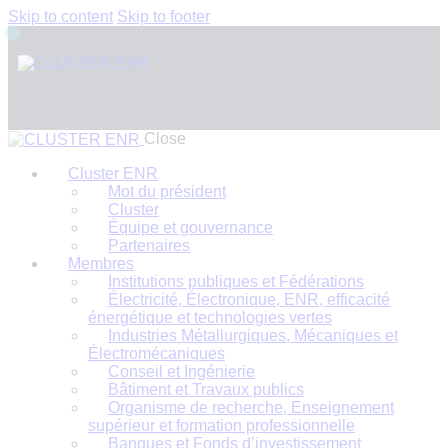
Skip to content
Skip to footer
Close
Cluster ENR
Mot du président
Cluster
Équipe et gouvernance
Partenaires
Membres
Institutions publiques et Fédérations
Électricité, Électronique, ENR, efficacité
énergétique et technologies vertes
Industries Métallurgiques, Mécaniques et
Électromécaniques
Conseil et Ingénierie
Bâtiment et Travaux publics
Organisme de recherche, Enseignement
supérieur et formation professionnelle
Banques et Fonds d’investissement