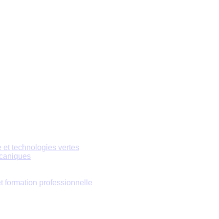
e et technologies vertes
écaniques
 formation professionnelle