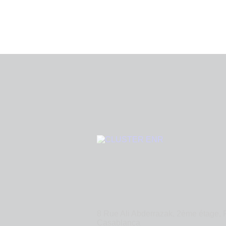
8 Rue Ali Abderrazak, 2ème étage, 
Casablanca