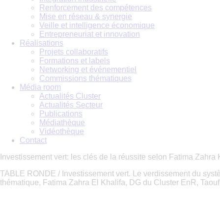
Renforcement des compétences
Mise en réseau & synergie
Veille et intelligence économique
Entrepreneuriat et innovation
Réalisations
Projets collaboratifs
Formations et labels
Networking et événementiel
Commissions thématiques
Média room
Actualités Cluster
Actualités Secteur
Publications
Médiathèque
Vidéothèque
Contact
Investissement vert: les clés de la réussite selon Fatima Zahra 
TABLE RONDE / Investissement vert. Le verdissement du système
thématique, Fatima Zahra El Khalifa, DG du Cluster EnR, Taou