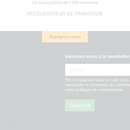
Un écosystème de +300 membres
ACCÉLÉRATEUR DE TRANSITION
Rejoignez-nous
:
Inscrivez-vous à la newsletter
n
e
w
s
l
*En renseignant votre e-mail, vous 
mensuelle et consentez au traiteme
e
notre politique de confidentialité
t
t
e
Souscrire
r
à
Résidence Plein Ciel,