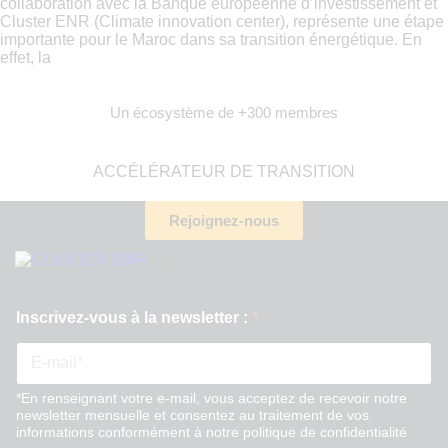
collaboration avec la Banque européenne d’investissement et
Cluster ENR (Climate innovation center), représente une étape
importante pour le Maroc dans sa transition énergétique. En
effet, la
Un écosystème de +300 membres
ACCÉLÉRATEUR DE TRANSITION
Rejoignez-nous
I
Inscrivez-vous à la newsletter :
*
n
s
c
r
i
*En renseignant votre e-mail, vous acceptez de recevoir notre
newsletter mensuelle et consentez au traitement de vos
v
informations conformément à notre politique de confidentialité
e