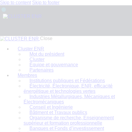
Skip to content
Skip to footer
Close
Cluster ENR
Mot du président
Cluster
Équipe et gouvernance
Partenaires
Membres
Institutions publiques et Fédérations
Électricité, Électronique, ENR, efficacité
énergétique et technologies vertes
Industries Métallurgiques, Mécaniques et
Électromécaniques
Conseil et Ingénierie
Bâtiment et Travaux publics
Organisme de recherche, Enseignement
supérieur et formation professionnelle
Banques et Fonds d’investissement